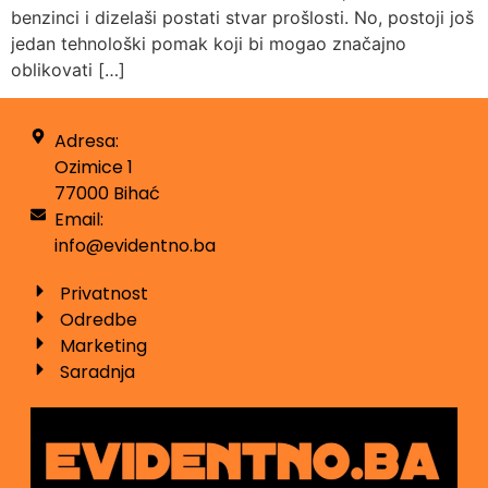
benzinci i dizelaši postati stvar prošlosti. No, postoji još
jedan tehnološki pomak koji bi mogao značajno
oblikovati […]
Adresa:
Ozimice 1
77000 Bihać
Email:
info@evidentno.ba
Privatnost
Odredbe
Marketing
Saradnja