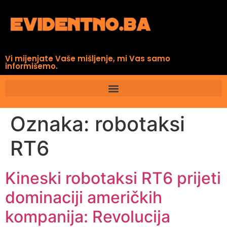
Vi mijenjate Vaše mišljenje, mi Vas samo
informišemo.
Oznaka:
robotaksi
RT6
Kineski robotaksi RT6 prijeti
dominaciji američkih
kompanija: Revolucija