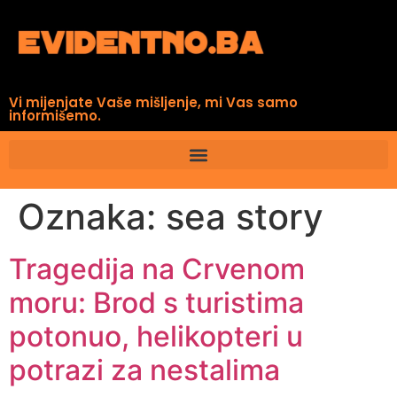
Vi mijenjate Vaše mišljenje, mi Vas samo
informišemo.
Oznaka:
sea story
Tragedija na Crvenom
moru: Brod s turistima
potonuo, helikopteri u
potrazi za nestalima