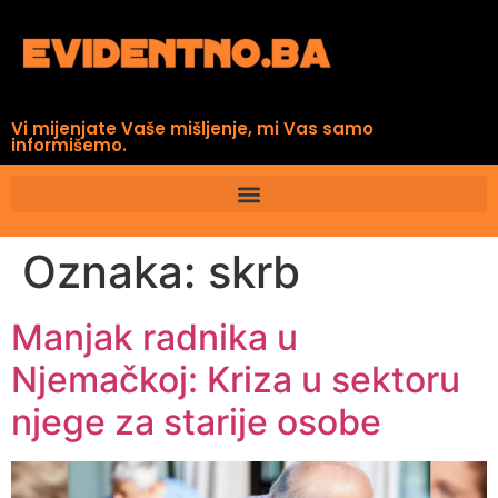
Vi mijenjate Vaše mišljenje, mi Vas samo
informišemo.
Oznaka:
skrb
Manjak radnika u
Njemačkoj: Kriza u sektoru
njege za starije osobe