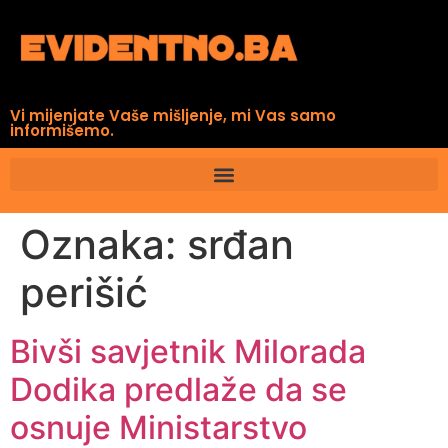
Vi mijenjate Vaše mišljenje, mi Vas samo
informišemo.
Oznaka:
srđan
perišić
Bivši savjetnik Milorada
Dodika predlaže da se
osnuje Ministarstvo