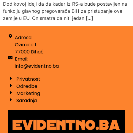
Dodikovoj ideji da da kadar iz RS-a bude postavljen na
funkciju glavnog pregovarača BiH za pristupanje ove
zemlje u EU. On smatra da niti jedan […]
Adresa:
Ozimice 1
77000 Bihać
Email:
info@evidentno.ba
Privatnost
Odredbe
Marketing
Saradnja