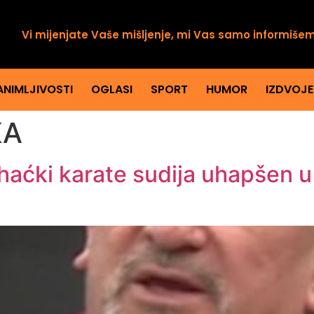
Vi mijenjate Vaše mišljenje, mi Vas samo informiše
ANIMLJIVOSTI
OGLASI
SPORT
HUMOR
IZDVOJ
KA
haćki karate sudija uhapšen u 