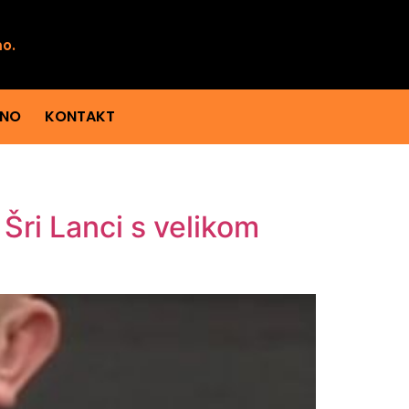
mo.
ENO
KONTAKT
Šri Lanci s velikom