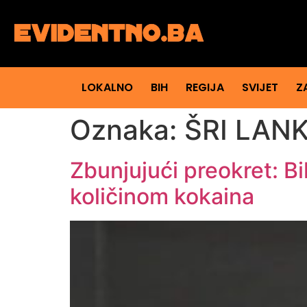
LOKALNO
BIH
REGIJA
SVIJET
Z
Oznaka:
ŠRI LAN
Zbunjujući preokret: Bi
količinom kokaina