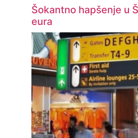
Šokantno hapšenje u Š
eura