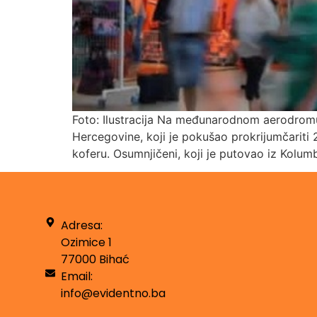
Foto: Ilustracija Na međunarodnom aerodromu 
Hercegovine, koji je pokušao prokrijumčariti 2
koferu. Osumnjičeni, koji je putovao iz Kolumb
Adresa:
Ozimice 1
77000 Bihać
Email:
info@evidentno.ba