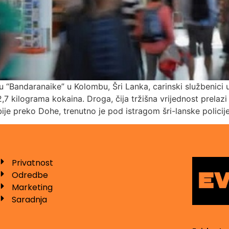
“Bandaranaike” u Kolombu, Šri Lanka, carinski službenici u
,7 kilograma kokaina. Droga, čija tržišna vrijednost prelaz
ije preko Dohe, trenutno je pod istragom šri-lanske policije
Privatnost
Odredbe
Marketing
Saradnja